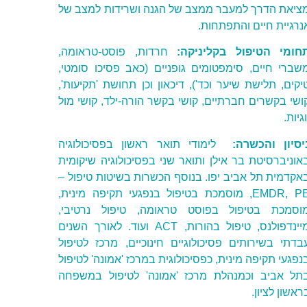
ציאת הדרך למעבר ממצב של הגנה ושרידות למצב של
נרגיית חיים והתפתחות.
חומי הטיפול בקליניקה:
חרדות, פוסט-טראומה,
שברי חיים, סימפטומים גופניים (כאב פסיכו סומטי,
יקים, תלישת שיער וכד'), דיכאון וכן תחושת 'תקיעות',
ושי בקשרים חברתיים, קושי בקשר הורה-ילד, קושי מול
וגיות.
יסיון והכשרה:
לימודי תואר ראשון בפסיכולוגיה
אוניברסיטת בר אילן ותואר שני בפסיכולוגיה שיקומית
אקדמית תל אביב יפו. בנוסף הכשרות בשיטות טיפול –
EMDR, PE, מוסמכת בטיפול בנפגעי תקיפה מינית,
וסמכת בטיפול בפוסט טראומה, טיפול נרטיבי,
מיינדפולנס, טיפול בהורות, ACT ועוד. לאורך השנים
בדתי בשירותים פסיכולוגיים חינוכיים, מרכז לטיפול
נפגעי תקיפה מינית, כפסיכולוגית במרכז 'אמונה' לטיפול
תל אביב וכמנהלת מרכז 'אמונה' לטיפול במשפחה
ראשון לציון.