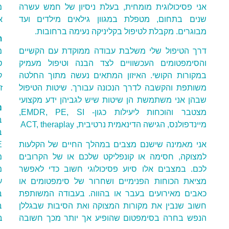
אני פסיכולוגית מומחית, בעלת ניסיון של חמש עשרה
מ
שנים בתחום, מטפלת במגוון גילאים מילדים ועד
א
מבוגרים. מקבלת לטיפול בקליניקה נעימה ברחובות.
ת
דרך הטיפול שלי משלבת עבודה ממוקדת עם הקשיים
מ
והסימפטומים העכשוויים לצד הבנה וטיפול מעמיק
ט
במקורות הקושי. האיזון המתאים נעשה מתוך החלטה
ק
משותפת והקשבה לדרך הנכונה עבורך. שיטות הטיפול
ז
שבהן אני משתמשת הן שיטות שיש לגביהן ידע מקצועי
נ
מצטבר והוכחות ליעילות כגון- EMDR, PE, SI,
ב
מיינדפולנס, הגישה הדינאמית נרטיבית, ACT, theraplay
ב
אני מאמינה שישנם מצבים במהלך החיים של הקלעות
למצוקה, חסימה או קונפליקט שלכם או של הקרובים
מ
לכם. במצבים אלו סיוע פסיכולוגי חשוב כדי לאפשר
מציאת הכוחות הפנימיים ושחרור של סימפטומים או
ע
כאבים מאירועים בעבר או בהווה. בעבודה המשותפת
ב
חשוב שנבין את מקורות המצוקה ואת הסיבות שבגללן
ב
הנפש בחרה בסימפטום שהופיע אך יותר מכך חשובה
ב