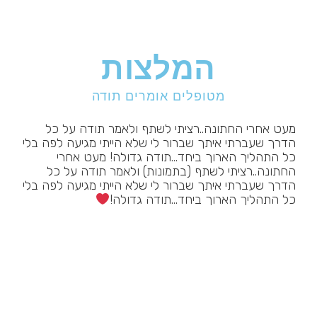
המלצות
מטופלים אומרים תודה
אביבית היקרה שלי
מה שלומך? כבר המון זמן שלא
לי
דיברנו... רציתי לשתף אותך שבשעה טובה ומוצלחת נולד
לנו נסיך קטן
לא מאמינה שתכף אני נשואה שנתיים
באושר ובשמחה! שוב פעם אנצל את ההזדמנות לומר לך
לי
תודה, תודה על העזרה, התמיכה, ההקשבה וההכוונה.
אני לא מאמינה שהגעתי למקום שאני נמצאת בו אחרי כל
מה שהיה והרוב זה בזכותך. לימדת אותי איך להסתכל
אחרת על החיים, לימדת אותי איך לקום כשנופלים ולעולם
לא אשכח זאת. אחזור על משפט שאני אומרת לך כל
הזמן כשאני כותבת לך ״כל הציל נפש אחת מישראל
כאילו הציל עולם ומלואו״ את הנשמה שלי את הצלת ואני
אודה לך על זה כל החיים! בהזמנות זו אאחל לך
ולמשפחתך שנה טובה ומתוקה כדבש מי יתן ותיהיה לך
שנה ברוכה מלאת בשורות טובות אושר ושמחה